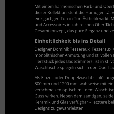
Mit einem harmonischen Farb- und Oberf
dieser Kollektion steht die Homogenität 
einzigartigen Ton-in-Ton-Ästhetik wirkt
und Accessoires in zahlreichen Oberfläc
Gesamtkonzept, das pure Eleganz und zei
Einheitlichkeit bis ins Detail
Designer Dominik Tesseraux, Tesseraux + 
monolithischer Anmutung und stilvollen 
Herzstück jedes Badezimmers, ist in stilv
Waschtische spiegeln sich in den Oberfl
Als Einzel- oder Doppelwaschtischlösung
800 mm und 1200 mm, wahlweise mit ein 
verschmelzen optisch mit dem Waschtisc
Guss wirken. Neben dem samtigen, seiden
Keramik und Glas verfügbar – letztere b
Designs zu gewährleisten.