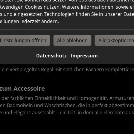
twendigen Cookies nutzen. Weitere Informationen, sowie ein
s und eingesetzten Technologien finden Sie in unserer Dat
tellungen jederzeit ändern.
esign-Highlights
Einstellungen öffnen
Alle ablehnen
Alle akzeptiere
er Waschtischunterbau mit Glasablage als Highlight der Ser
schtischunterbaus und der Hingucker in der abgestimmten
Datenschutz
Impressum
adezimmer mit seiner puristischen Eleganz auf.
in verspiegeltes Regal mit seitlichen Fächern komplettier
 zum Accessoire
t der farblichen Einheitlichkeit und Homogenität. Armature
den Badmöbeln und Waschtischen, die in perfekt abgestimmt
 und Eleganz ausstrahlt – ein Ort, in dem alle Elemente a