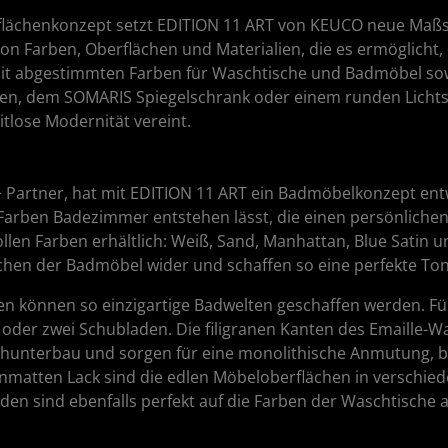
lächenkonzept setzt EDITION 11 ART von KEUCO neue Maßst
von Farben, Oberflächen und Materialien, die es ermöglicht,
. Mit abgestimmten Farben für Waschtische und Badmöbel s
hen, dem SOMARIS Spiegelschrank oder einem runden Lichts
tlose Modernität vereint.
Partner, hat mit EDITION 11 ART ein Badmöbelkonzept entwic
Farben Badezimmer entstehen lässt, die einen persönlichen
ollen Farben erhältlich: Weiß, Sand, Manhattan, Blue Satin
ächen der Badmöbel wider und schaffen so eine perfekte T
en können so einzigartige Badwelten geschaffen werden. F
oder zwei Schubladen. Die filigranen Kanten des Emaille-
hunterbau und sorgen für eine monolithische Anmutung, b
matten Lack sind die edlen Möbeloberflächen in verschied
eiden sind ebenfalls perfekt auf die Farben der Waschtisch