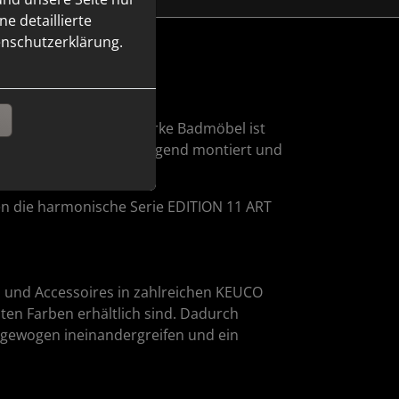
e detaillierte
enschutzerklärung.
n
ie hinzu. Das designstarke Badmöbel ist
 Badgestaltung. Wandhängend montiert und
en die harmonische Serie EDITION 11 ART
n und Accessoires in zahlreichen KEUCO
en Farben erhältlich sind. Dadurch
usgewogen ineinandergreifen und ein