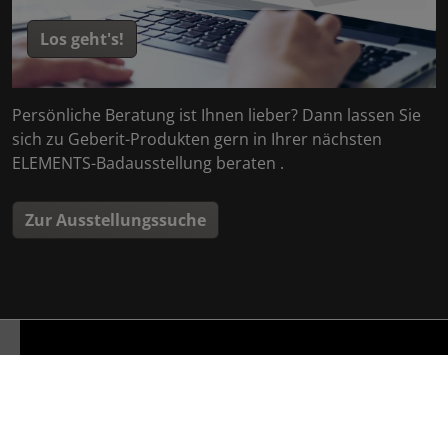
Los geht's!
Persönliche Beratung ist Ihnen lieber? Dann lassen Sie
sich zu Geberit-Produkten gern in Ihrer nächsten
ELEMENTS-Badausstellung beraten .
Zur Ausstellungssuche
Über Geberit
Die weltweit tätige Geberit Gruppe ist