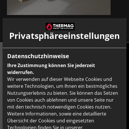
Bildquelle: Geberit
Privatsphäre­einstellungen
Datenschutzhinweise
Ihre Zustimmung können Sie jederzeit
MIX & MATCH
widerrufen.
KOMPATIBEL – ALLES
Wir verwenden auf dieser Webseite Cookies und
weitere Technologien, um Ihnen ein bestmögliches
PASST ZUSAMMEN
Nutzungserlebnis zu bieten. Sie können das Setzen
von Cookies auch ablehnen und unsere Seite nur
CALUNA bietet eine große Auswahl an Formen,
mit den technisch notwendigen Cookies nutzen.
Größen, beliebten Farben und hochwertigen
Weitere Informationen, sowie eine detaillierte
Oberflächen, die sich auch serienübergreifend
Übersicht der Cookies und eingesetzten
kombinieren lassen. So entsteht eine Badlösung,
Technologien finden Sie in unserer