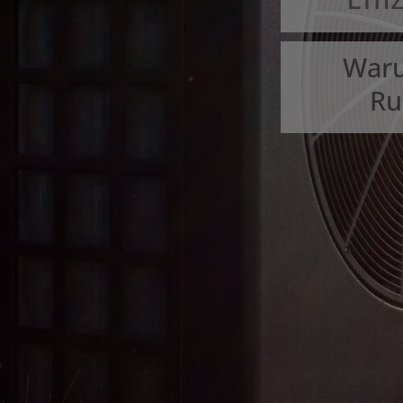
Waru
Ru