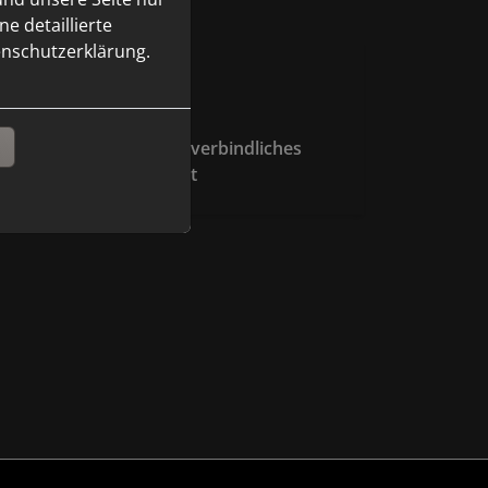
Fortschritt von 0 
e detaillierte
enschutzerklärung.
n
Vor-Ort-Termin und verbindliches
Angebot