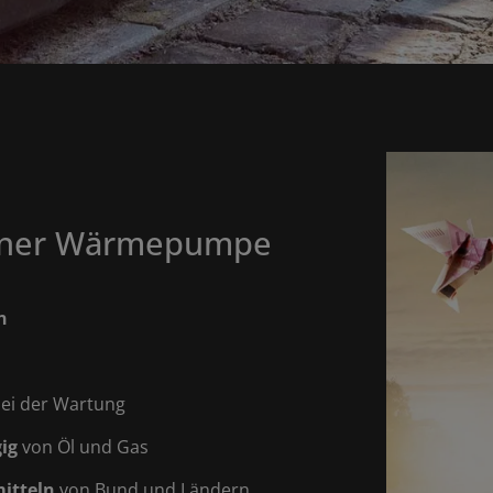
 einer Wärmepumpe
n
ei der Wartung
ig
von Öl und Gas
itteln
von Bund und Ländern