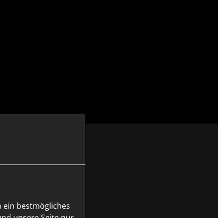
hbetrieb
n ein bestmögliches
und unsere Seite nur