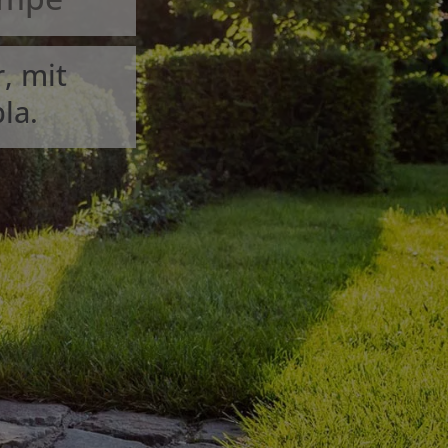
, mit
la.